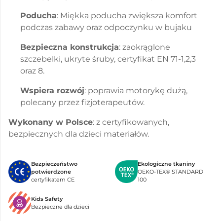
Poducha
: Miękka poducha zwiększa komfort
podczas zabawy oraz odpoczynku w bujaku
Bezpieczna konstrukcja
: zaokrąglone
szczebelki, ukryte śruby, certyfikat EN 71-1,2,3
oraz 8.
Wspiera rozwój
: poprawia motorykę dużą,
polecany przez fizjoterapeutów.
Wykonany w Polsce
: z certyfikowanych,
bezpiecznych dla dzieci materiałów.
Bezpieczeństwo
Ekologiczne tkaniny
potwierdzone
OEKO-TEX® STANDARD
certyfikatem CE
100
Kids Safety
Bezpieczne dla dzieci