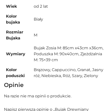
Wiek
od 2 lat
Kolor
Biały
bujaka
Rozmiar
M
Bujaka
Bujak Zosia M: 85cm x43cm x36cm,
Wymiary
Poduszka M: 90x40cm, Zjeżdżalnia
M: 75×39 cm
Kolor
Brązowy, Cappuccino, Granat, Jasny
poduszki
róż, Niebieska, Róż, Szary, Zielony
Opinie
Na razie nie ma opinii o produkcie.
Napisz pierwszą opinię o „Bujak Drewniany