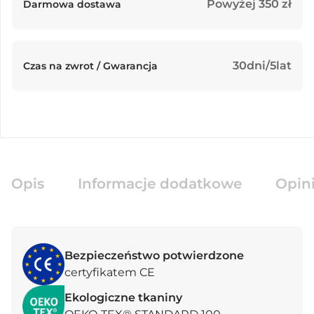
Powyżej 350 zł
Darmowa dostawa
30dni/5lat
Czas na zwrot / Gwarancja
Opis
Informacje dodatkowe
Opini
Bezpieczeństwo potwierdzone
certyfikatem CE
Ekologiczne tkaniny