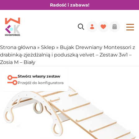
Radość i zabawa!
Strona główna
»
Sklep
»
Bujak Drewniany Montessori z
drabinką-zjeżdżalnią i poduszką velvet – Zestaw 3w1 –
Zosia M – Biały
Stwórz własny zestaw
Przejdź do konfiguratora