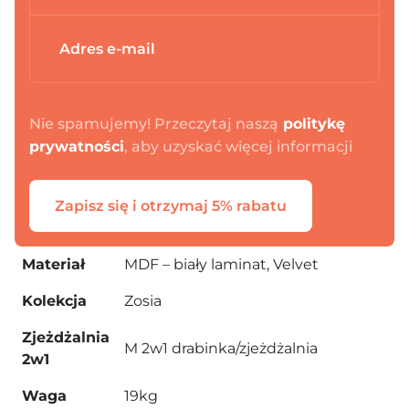
Nie spamujemy! Przeczytaj naszą
politykę
prywatności
, aby uzyskać więcej informacji
Zapisz się i otrzymaj 5% rabatu
Materiał
MDF – biały laminat, Velvet
Kolekcja
Zosia
Zjeżdżalnia
M 2w1 drabinka/zjeżdżalnia
2w1
Waga
19kg