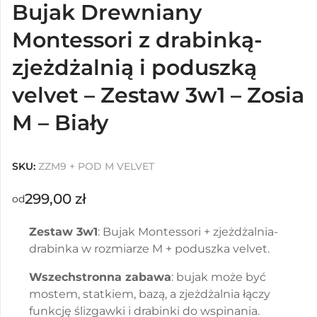
Bujak Drewniany
Montessori z drabinką-
zjeżdżalnią i poduszką
velvet – Zestaw 3w1 – Zosia
M – Biały
SKU:
ZZM9 + POD M VELVET
299,00
zł
od
Zestaw 3w1
: Bujak Montessori + zjeżdżalnia-
drabinka w rozmiarze M + poduszka velvet.
Wszechstronna zabawa
: bujak może być
mostem, statkiem, bazą, a zjeżdżalnia łączy
funkcję ślizgawki i drabinki do wspinania.