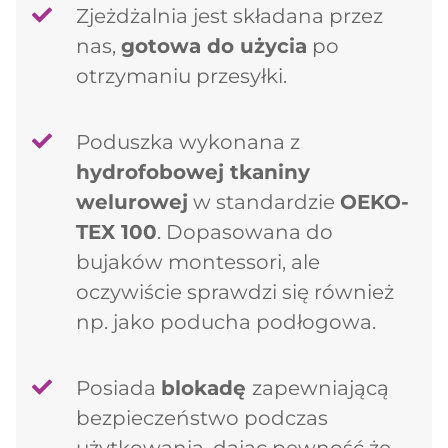
Zjeżdżalnia jest składana przez
nas,
gotowa do użycia
po
Kontynuuj zakupy
otrzymaniu przesyłki.
Poduszka wykonana z
hydrofobowej tkaniny
welurowej
w standardzie
OEKO-
TEX 100
. Dopasowana do
bujaków montessori, ale
oczywiście sprawdzi się również
np. jako poducha podłogowa.
Posiada
blokadę
zapewniającą
bezpieczeństwo podczas
użytkowania, dając pewność że