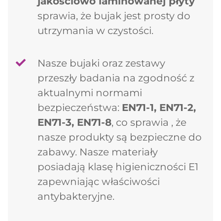
jakościowo laminowanej płyty
sprawia, że bujak jest prosty do
utrzymania w czystości.
Nasze bujaki oraz zestawy
przeszły badania na zgodność z
aktualnymi normami
bezpieczeństwa:
EN71-1, EN71-2,
EN71-3, EN71-8
, co sprawia , że
nasze produkty są bezpieczne do
zabawy. Nasze materiały
posiadają klasę higieniczności E1
zapewniając właściwości
Dodano do koszyka
antybakteryjne.
PRZEJDŹ DO KOSZYKA