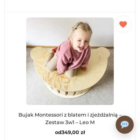
Bujak Montessori z blatem i zjeżdżalnią –
Zestaw 3w1 – Leo M
od
349,00
zł