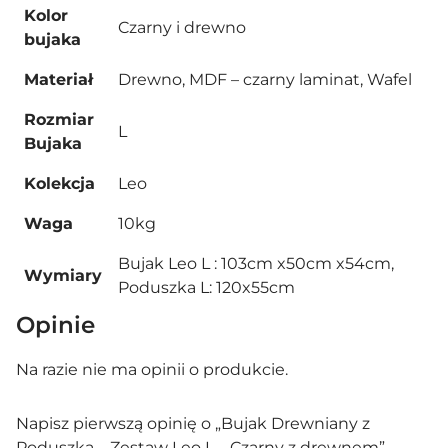
Kolor
Czarny i drewno
bujaka
Materiał
Drewno, MDF – czarny laminat, Wafel
Rozmiar
L
Bujaka
Kolekcja
Leo
Waga
10kg
Bujak Leo L : 103cm x50cm x54cm,
Wymiary
Poduszka L: 120x55cm
Opinie
Na razie nie ma opinii o produkcie.
Napisz pierwszą opinię o „Bujak Drewniany z
Poduszką – Zestaw Leo L – Czarny z drewnem”