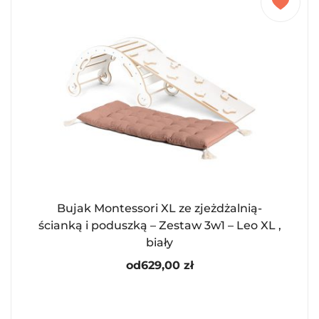
Bujak Montessori XL ze zjeżdżalnią-
ścianką i poduszką – Zestaw 3w1 – Leo XL ,
biały
od
629,00
zł