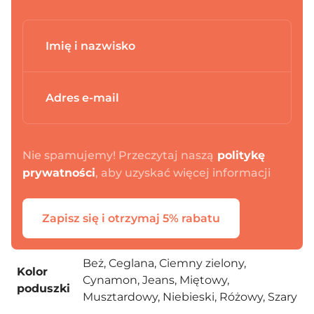
Nie spamujemy! Przeczytaj naszą
politykę
prywatności
, aby uzyskać więcej informacji
Zapisz się i otrzymaj 5% rabatu
Beż, Ceglana, Ciemny zielony,
Kolor
Cynamon, Jeans, Miętowy,
poduszki
Musztardowy, Niebieski, Różowy, Szary