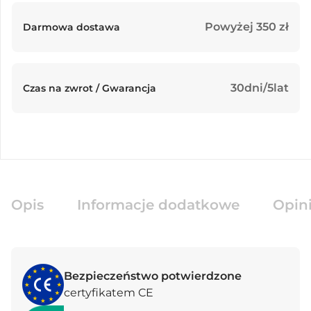
Powyżej 350 zł
Darmowa dostawa
30dni/5lat
Czas na zwrot / Gwarancja
Opis
Informacje dodatkowe
Opini
Bezpieczeństwo potwierdzone
certyfikatem CE