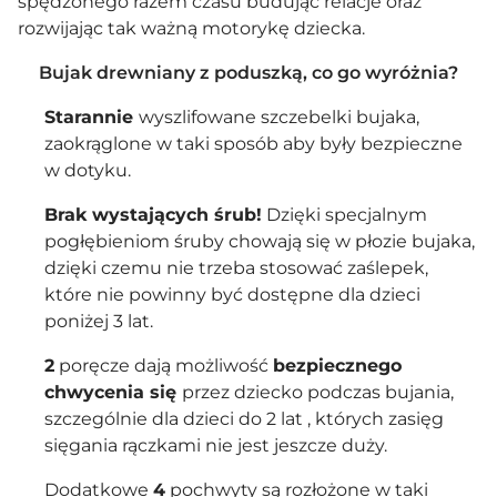
spędzonego razem czasu budując relacje oraz
rozwijając tak ważną motorykę dziecka.
Bujak drewniany z poduszką, co go wyróżnia?
Starannie
wyszlifowane szczebelki bujaka,
zaokrąglone w taki sposób aby były bezpieczne
w dotyku.
Brak wystających śrub!
Dzięki specjalnym
pogłębieniom śruby chowają się w płozie bujaka,
dzięki czemu nie trzeba stosować zaślepek,
które nie powinny być dostępne dla dzieci
poniżej 3 lat.
2
poręcze dają możliwość
bezpiecznego
chwycenia się
przez dziecko podczas bujania,
szczególnie dla dzieci do 2 lat , których zasięg
sięgania rączkami nie jest jeszcze duży.
Dodatkowe
4
pochwyty są rozłożone w taki