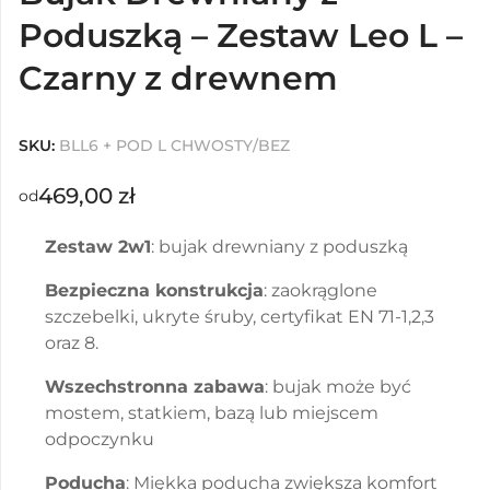
Poduszką – Zestaw Leo L –
Czarny z drewnem
SKU:
BLL6 + POD L CHWOSTY/BEZ
469,00
zł
od
Zestaw 2w1
: bujak drewniany z poduszką
Bezpieczna konstrukcja
: zaokrąglone
szczebelki, ukryte śruby, certyfikat EN 71-1,2,3
oraz 8.
Wszechstronna zabawa
: bujak może być
mostem, statkiem, bazą lub miejscem
odpoczynku
Poducha
: Miękka poducha zwiększa komfort