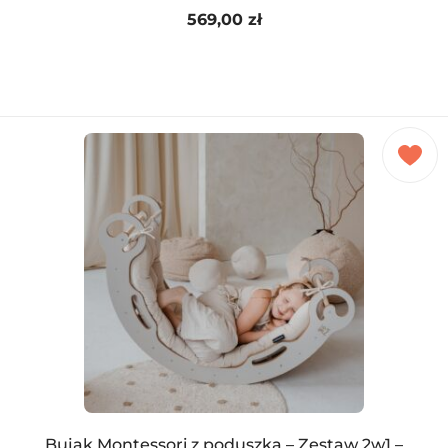
569,00
zł
Bujak Montessori z poduszką – Zestaw 2w1 –