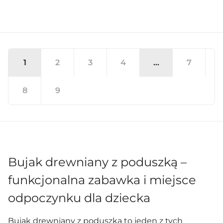
1
2
3
4
…
7
8
9
Dodano do koszyka
PRZEJDŹ DO KOSZYKA
Bujak drewniany z poduszką –
funkcjonalna zabawka i miejsce
Kontynuuj zakupy
odpoczynku dla dziecka
Bujak drewniany z poduszką to jeden z tych