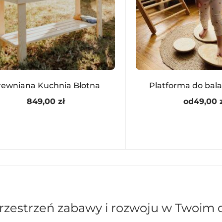
rewniana Kuchnia Błotna
Platforma do bal
849,00
zł
od
49,00
Dodano do koszyka
rzestrzeń zabawy i rozwoju w Twoim
PRZEJDŹ DO KOSZYKA