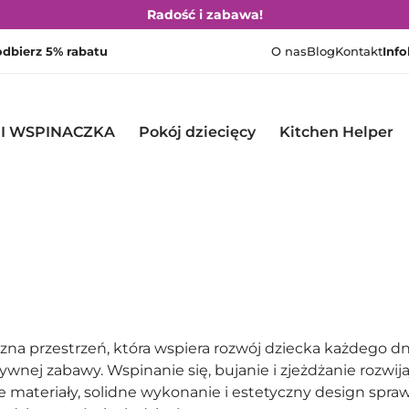
Radość i zabawa!
 odbierz 5% rabatu
O nas
Blog
Kontakt
Info
 I WSPINACZKA
Pokój dziecięcy
Kitchen Helper
a przestrzeń, która wspiera rozwój dziecka każdego dni
ywnej zabawy. Wspinanie się, bujanie i zjeżdżanie rozwij
lne materiały, solidne wykonanie i estetyczny design spr