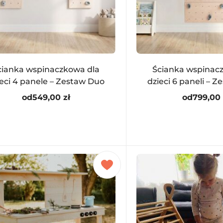
cianka wspinaczkowa dla
Ścianka wspinac
ieci 4 panele – Zestaw Duo
dzieci 6 paneli – 
od
549,00
zł
od
799,00