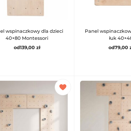
el wspinaczkowy dla dzieci
Panel wspinaczkowy
40×80 Montessori
łuk 40×4
od
139,00
zł
od
79,00