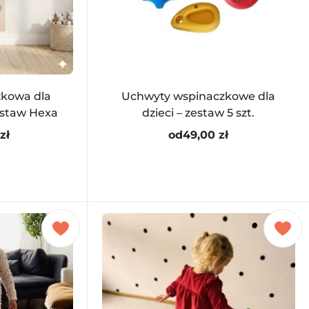
zkowa dla
Uchwyty wspinaczkowe dla
Zestaw Hexa
dzieci – zestaw 5 szt.
zł
od
49,00
zł