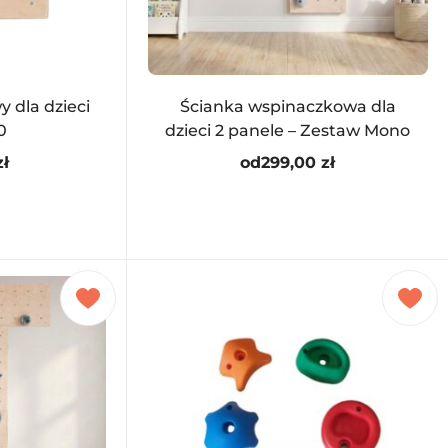
 dla dzieci
Ścianka wspinaczkowa dla
0
dzieci 2 panele – Zestaw Mono
zł
od
299,00
zł