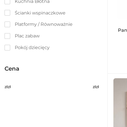
Kuchnia Błotna
Ścianki wspinaczkowe
Platformy / Równoważnie
Pan
Plac zabaw
Pokój dziecięcy
Cena
zł
zł
zł
zł