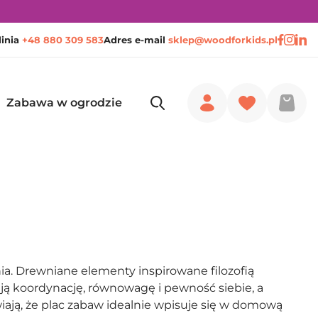
linia
+48 880 309 583
Adres e-mail
sklep@woodforkids.pl
Zabawa w ogrodzie
a. Drewniane elementy inspirowane filozofią
ają koordynację, równowagę i pewność siebie, a
awiają, że plac zabaw idealnie wpisuje się w domową