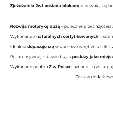
Zjeżdżalnia 2w1 posiada blokadę
zapewniającą be
Rozwija motorykę dużą
– polecane przez fizjoter
Wykonane z
naturalnych certyfikowanych
materi
Idealnie
dopasuje się
w domowe wnętrze dzięki sw
Po intensywnej zabawie bujak
posłuży jako miejsc
Wykonane od
A
do
Z
w Polsce
, oznacza to że kup
Zestaw dodatkowo