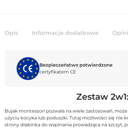
Opis
Informacje dodatkowe
Opini
Bezpieczeństwo potwierdzone
certyfikatem CE
Zestaw 2w1:
Bujak montessori pozwala na wiele zastosowań, może pos
użyciu
kocyka
lub
poduszki
. Tutaj możliwości się nie
strony drabinka do wspinania prowadząca na szczyt, po