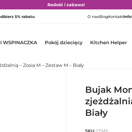
Radość i zabawa!
 odbierz 5% rabatu
O nas
Blog
Kontakt
Info
 I WSPINACZKA
Pokój dziecięcy
Kitchen Helper
dżalnią – Zosia M – Zestaw M – Biały
Bujak Mon
zjeżdżalni
Biały
SKU:
ZZM9