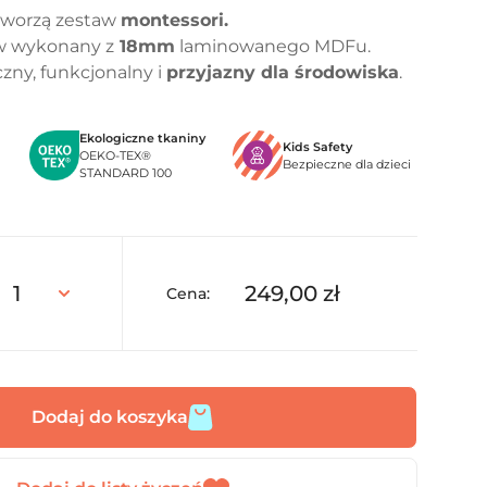
 tworzą zestaw
montessori.
w wykonany z
18mm
laminowanego MDFu.
czny, funkcjonalny i
przyjazny dla środowiska
.
Ekologiczne tkaniny
Kids Safety
OEKO-TEX®
Bezpieczne dla dzieci
STANDARD 100
249,00
zł
Cena:
Dodaj do koszyka