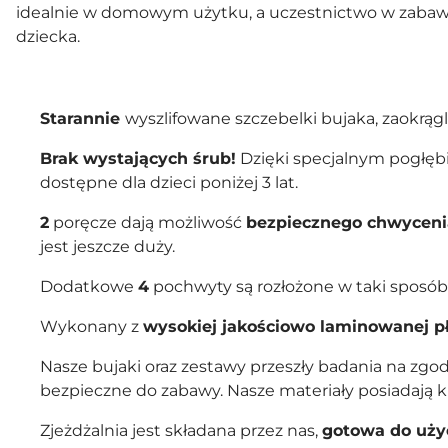
idealnie w domowym użytku, a uczestnictwo w zabawie
dziecka.
Starannie
wyszlifowane szczebelki bujaka, zaokrąg
Brak wystających śrub!
Dzięki specjalnym pogłębi
dostępne dla dzieci poniżej 3 lat.
2
poręcze dają możliwość
bezpiecznego chwyceni
jest jeszcze duży.
Dodatkowe
4
pochwyty są rozłożone w taki sposób 
Wykonany z
wysokiej jakościowo laminowanej p
Nasze bujaki oraz zestawy przeszły badania na z
bezpieczne do zabawy. Nasze materiały posiadają k
Zjeżdżalnia jest składana przez nas,
gotowa do uży