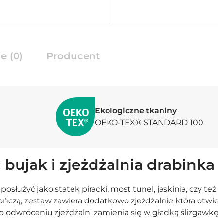
e (0)
Producent
Ekologiczne tkaniny
OEKO-TEX® STANDARD 100
 bujak i zjeżdżalnia drabinka
łużyć jako statek piracki, most tunel, jaskinia, czy też
 kończą, zestaw zawiera dodatkowo zjeżdżalnie która otwi
 odwróceniu zjeżdżalni zamienia się w gładką ślizgawkę 