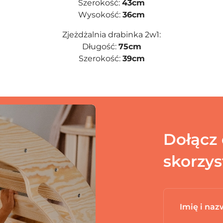
Szerokość:
43cm
Wysokość:
36cm
Zjeżdżalnia drabinka 2w1:
Długość:
75cm
Szerokość:
39cm
Dołącz 
skorzys