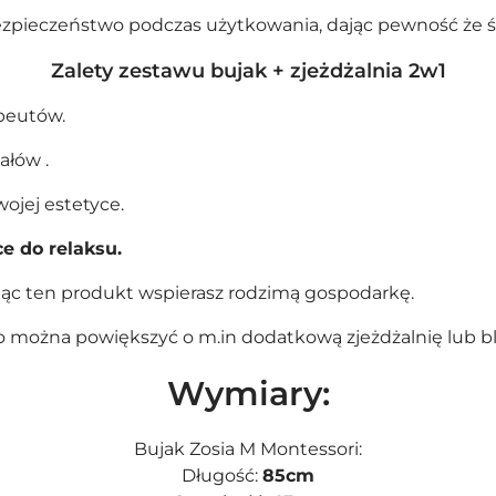
zpieczeństwo podczas użytkowania, dając pewność że śl
Kontynuuj zakupy
Zalety zestawu bujak + zjeżdżalnia 2w1
apeutów.
ałów .
ojej estetyce.
e do relaksu.
ując ten produkt wspierasz rodzimą gospodarkę.
 można powiększyć o m.in dodatkową
zjeżdżalnię
lub
b
Wymiary:
Bujak Zosia M Montessori:
Długość:
85cm