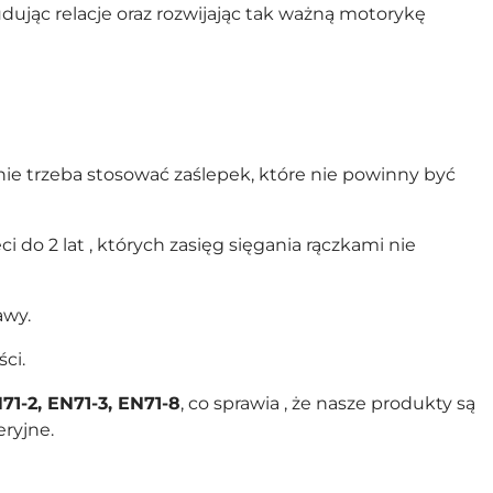
ując relacje oraz rozwijając tak ważną motorykę
nie trzeba stosować zaślepek, które nie powinny być
i do 2 lat , których zasięg sięgania rączkami nie
awy.
ci.
71-2, EN71-3, EN71-8
, co sprawia , że nasze produkty są
ryjne.