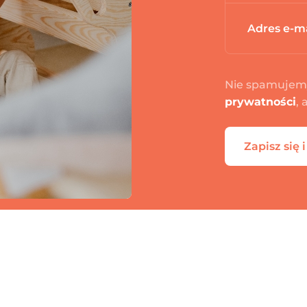
Nie spamujemy
prywatności
,
Zapisz się 