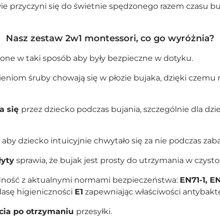
 przyczyni się do świetnie spędzonego razem czasu bud
Nasz zestaw 2w1 montessori, co go wyróżnia?
lone w taki sposób aby były bezpieczne w dotyku.
eniom śruby chowają się w płozie bujaka, dzięki czemu 
a się
przez dziecko podczas bujania, szczególnie dla dziec
aby dziecko intuicyjnie chwytało się za nie podczas zab
łyty
sprawia, że bujak jest prosty do utrzymania w czystoś
godność z aktualnymi normami bezpieczeństwa:
EN71-1, EN
Dodano do koszyka
lasę higieniczności
E1
zapewniając właściwości antybakte
cia po otrzymaniu
przesyłki.
PRZEJDŹ DO KOSZYKA