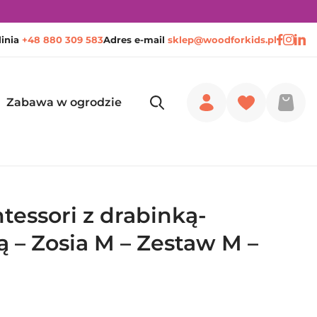
linia
+48 880 309 583
Adres e-mail
sklep@woodforkids.pl
Zabawa w ogrodzie
tessori z drabinką-
ą – Zosia M – Zestaw M –