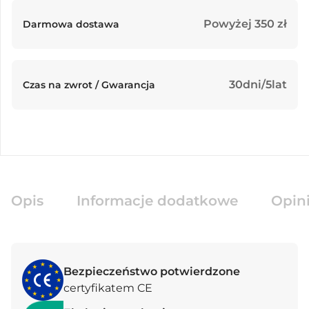
Powyżej 350 zł
Darmowa dostawa
30dni/5lat
Czas na zwrot / Gwarancja
Opis
Informacje dodatkowe
Opini
Bezpieczeństwo potwierdzone
certyfikatem CE