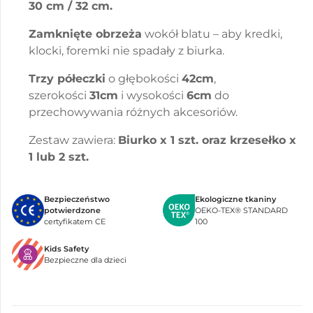
30 cm / 32 cm.
Zamknięte obrzeża
wokół blatu – aby kredki,
klocki, foremki nie spadały z biurka.
Trzy półeczki
o głębokości
42cm
,
szerokości
31cm
i wysokości
6cm
do
przechowywania różnych akcesoriów.
Zestaw zawiera:
Biurko x 1 szt. oraz krzesełko x
1 lub 2 szt.
Bezpieczeństwo
Ekologiczne tkaniny
potwierdzone
OEKO-TEX® STANDARD
certyfikatem CE
100
Kids Safety
Bezpieczne dla dzieci