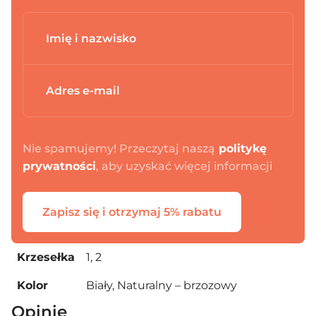
Nie spamujemy! Przeczytaj naszą
politykę
prywatności
, aby uzyskać więcej informacji
Zapisz się i otrzymaj 5% rabatu
Krzesełka
1, 2
Kolor
Biały, Naturalny – brzozowy
Opinie