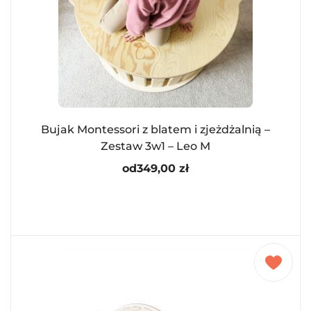
Bujak Montessori z blatem i zjeżdżalnią –
Zestaw 3w1 – Leo M
od
349,00
zł