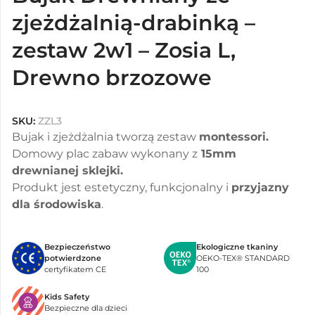
zjeżdżalnią-drabinką –
zestaw 2w1 – Zosia L,
Drewno brzozowe
SKU:
ZZL3
Bujak i zjeżdżalnia tworzą zestaw
montessori.
Domowy plac zabaw wykonany z
15mm
drewnianej sklejki.
Produkt jest estetyczny, funkcjonalny i
przyjazny
dla środowiska
.
Bezpieczeństwo
Ekologiczne tkaniny
potwierdzone
OEKO-TEX® STANDARD
certyfikatem CE
100
Kids Safety
Bezpieczne dla dzieci