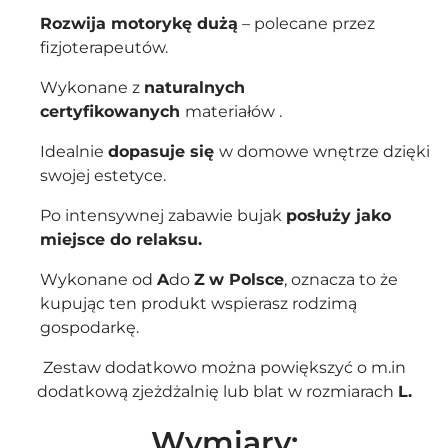
Rozwija motorykę dużą
– polecane przez
fizjoterapeutów.
Wykonane z
naturalnych
certyfikowanych
materiałów .
Idealnie
dopasuje się
w domowe wnętrze dzięki
swojej estetyce.
Po intensywnej zabawie bujak
posłuży jako
miejsce do relaksu.
Wykonane od
A
do
Z
w Polsce
, oznacza to że
kupując ten produkt wspierasz rodzimą
gospodarkę.
Zestaw dodatkowo można powiększyć o m.in
dodatkową
zjeżdżalnię
lub
blat
w rozmiarach
L.
Wymiary: