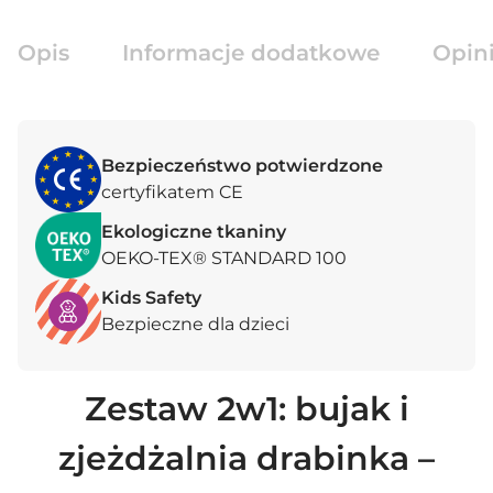
Opis
Informacje dodatkowe
Opini
Bezpieczeństwo potwierdzone
certyfikatem CE
Ekologiczne tkaniny
OEKO-TEX® STANDARD 100
Kids Safety
Bezpieczne dla dzieci
Zestaw 2w1: bujak i
zjeżdżalnia drabinka –