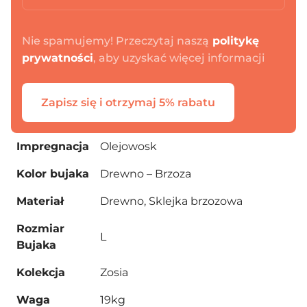
PRZEJDŹ DO KOSZYKA
Nie spamujemy! Przeczytaj naszą
politykę
Kontynuuj zakupy
prywatności
, aby uzyskać więcej informacji
Zapisz się i otrzymaj 5% rabatu
Impregnacja
Olejowosk
Kolor bujaka
Drewno – Brzoza
Materiał
Drewno, Sklejka brzozowa
Rozmiar
L
Bujaka
Kolekcja
Zosia
Waga
19kg