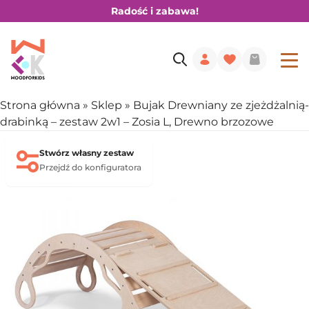
Radość i zabawa!
Strona główna
»
Sklep
»
Bujak Drewniany ze zjeżdżalnią-
drabinką – zestaw 2w1 – Zosia L, Drewno brzozowe
Stwórz własny zestaw
Przejdź do konfiguratora