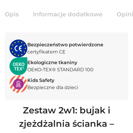
Opis
Informacje dodatkowe
Opini
Bezpieczeństwo potwierdzone
certyfikatem CE
Ekologiczne tkaniny
OEKO-TEX® STANDARD 100
Kids Safety
Bezpieczne dla dzieci
Zestaw 2w1: bujak i
zjeżdżalnia ścianka –