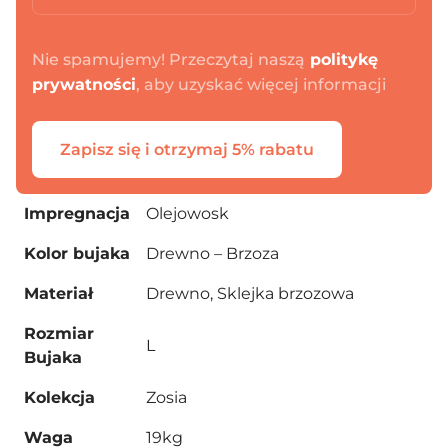
Nie spamujemy! Przeczytaj naszą
politykę
prywatności
, aby uzyskać więcej informacji
Zapisz się i otrzymaj 5% rabatu
Impregnacja
Olejowosk
Dodano do koszyka
Kolor bujaka
Drewno – Brzoza
Materiał
Drewno, Sklejka brzozowa
PRZEJDŹ DO KOSZYKA
Rozmiar
L
Bujaka
Kontynuuj zakupy
Kolekcja
Zosia
Waga
19kg