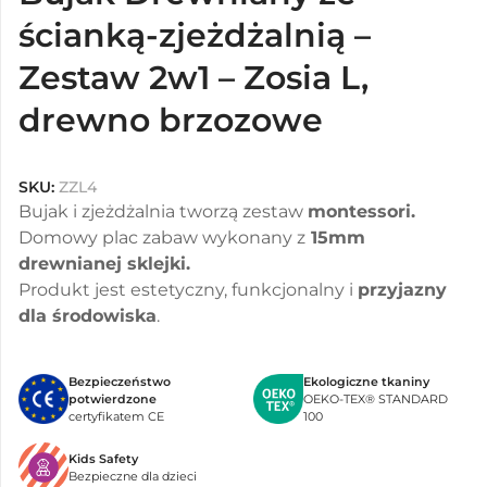
ścianką-zjeżdżalnią –
Zestaw 2w1 – Zosia L,
drewno brzozowe
SKU:
ZZL4
Bujak i zjeżdżalnia tworzą zestaw
montessori.
Domowy plac zabaw wykonany z
15mm
drewnianej sklejki.
Produkt jest estetyczny, funkcjonalny i
przyjazny
dla środowiska
.
Bezpieczeństwo
Ekologiczne tkaniny
potwierdzone
OEKO-TEX® STANDARD
certyfikatem CE
100
Kids Safety
Bezpieczne dla dzieci