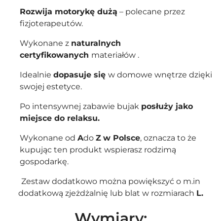
Rozwija motorykę dużą
– polecane przez
fizjoterapeutów.
Wykonane z
naturalnych
certyfikowanych
materiałów .
Idealnie
dopasuje się
w domowe wnętrze dzięki
swojej estetyce.
Po intensywnej zabawie bujak
posłuży jako
miejsce do relaksu.
Wykonane od
A
do
Z
w Polsce
, oznacza to że
kupując ten produkt wspierasz rodzimą
gospodarkę.
Zestaw dodatkowo można powiększyć o m.in
dodatkową
zjeżdżalnię
lub
blat
w rozmiarach
L.
Wymiary: