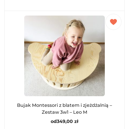
Bujak Montessori z blatem i zjeżdżalnią –
Zestaw 3w1 – Leo M
od
349,00
zł