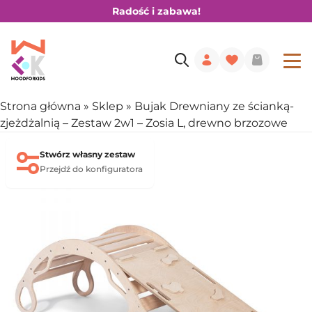
Radość i zabawa!
Strona główna
»
Sklep
»
Bujak Drewniany ze ścianką-
zjeżdżalnią – Zestaw 2w1 – Zosia L, drewno brzozowe
Stwórz własny zestaw
Przejdź do konfiguratora