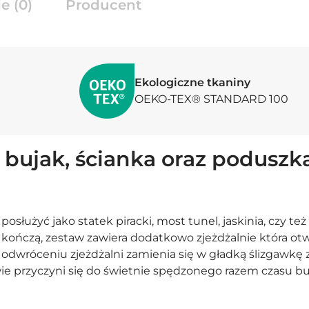
e (0)
Producent
Kontynuuj zakupy
Ekologiczne tkaniny
OEKO-TEX® STANDARD 100
 bujak, ścianka oraz poduszka
łużyć jako statek piracki, most tunel, jaskinia, czy też
e kończą, zestaw zawiera dodatkowo zjeżdżalnie która ot
odwróceniu zjeżdżalni zamienia się w gładką ślizgawkę z
 przyczyni się do świetnie spędzonego razem czasu bud