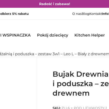
Radość i zabawa!
 odbierz 5% rabatu
O nas
Blog
Kontakt
Info
 I WSPINACZKA
Pokój dziecięcy
Kitchen Helper
żalnią i poduszka – zestaw 3w1 – Leo L – Biały z drewne
Bujak Drewnian
i poduszka – ze
drewnem
SKU:
ZLL6 + POD L/CHWOSTY-1