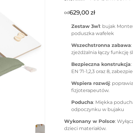
629,00
zł
od
Zestaw 3w1
: bujak Montes
poduszka wafelek
Wszechstronna zabawa
zjeżdżalnia łączy funkcję ś
Bezpieczna konstrukcja
:
EN 71-1,2,3 oraz 8, zabezp
Wspiera rozwój
: poprawi
fizjoterapeutów.
Poducha
: Miękka poduch
odpoczynku w bujaku
Wykonany w Polsce
: Wyłąc
dzieci materiałów.