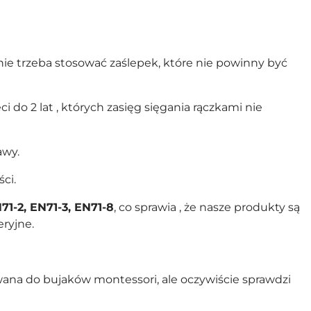
nie trzeba stosować zaślepek, które nie powinny być
i do 2 lat , których zasięg sięgania rączkami nie
awy.
ci.
71-2, EN71-3, EN71-8
, co sprawia , że nasze produkty są
ryjne.
ana do bujaków montessori, ale oczywiście sprawdzi