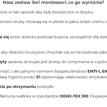
Nasz zestaw 3w1 montessori, co go wyróżnia?
lone w taki sposób aby były bezpieczne w dotyku.
eniom śruby chowają się w płozie bujaka, dzięki czemu 
a się
przez dziecko podczas bujania, szczególnie dla dziec
aby dziecko intuicyjnie chwytało się za nie podczas zab
łyty
sprawia, że bujak jest prosty do utrzymania w czystoś
godność z aktualnymi normami bezpieczeństwa:
EN71-1, EN
lasę higieniczności
E1
zapewniając właściwości antybakte
cia po otrzymaniu
przesyłki.
fakturze wafelka w standardzie
OEKO-TEX 100
. Dopasow