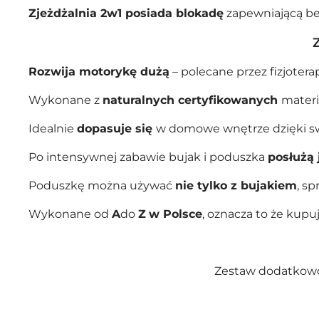
Zjeżdżalnia 2w1 posiada blokadę
zapewniającą be
Rozwija motorykę dużą
– polecane przez fizjoter
Wykonane z
naturalnych certyfikowanych
materi
Idealnie
dopasuje się
w domowe wnętrze dzięki sw
Po intensywnej zabawie bujak i poduszka
posłużą 
Poduszkę można używać
nie tylko z bujakiem
, s
Wykonane od
A
do
Z
w Polsce
, oznacza to że kup
Zestaw dodatkowo