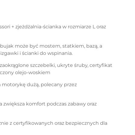
sori + zjeżdżalnia-ścianka w rozmiarze L oraz
: bujak może być mostem, statkiem, bazą, a
lizgawki i ścianki do wspinania.
 zaokrąglone szczebelki, ukryte śruby, certyfikat
ieczony olejo-woskiem
a motorykę dużą, polecany przez
a zwiększa komfort podczas zabawy oraz
znie z certyfikowanych oraz bezpiecznych dla