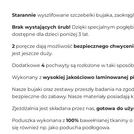
Starannie
wyszlifowane szczebelki bujaka, zaokrąg
Brak wystających śrub!
Dzięki specjalnym pogłębi
dostępne dla dzieci poniżej 3 lat.
2
poręcze dają możliwość
bezpiecznego chwyceni
jest jeszcze duży.
Dodatkowe
4
pochwyty są rozłożone w taki sposób 
Wykonany z
wysokiej jakościowo laminowanej p
Nasze bujaki oraz zestawy przeszły badania na z
bezpieczne do zabawy. Nasze materiały posiadają k
Zjeżdżalnia jest składana przez nas,
gotowa do uży
Poduszka wykonana z
100%
bawełnianej tkaniny o 
się również np. jako poducha podłogowa.