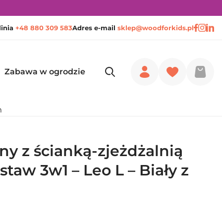
linia
+48 880 309 583
Adres e-mail
sklep@woodforkids.pl
Zabawa w ogrodzie
m
y z ścianką-zjeżdżalnią
staw 3w1 – Leo L – Biały z