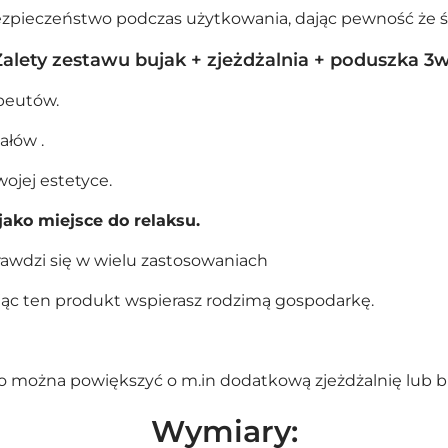
zpieczeństwo podczas użytkowania, dając pewność że śl
Zalety zestawu bujak + zjeżdżalnia + poduszka 3w
apeutów.
ałów .
ojej estetyce.
jako miejsce do relaksu.
prawdzi się w wielu zastosowaniach
ując ten produkt wspierasz rodzimą gospodarkę.
 można powiększyć o m.in dodatkową
zjeżdżalnię
lub
b
Wymiary: