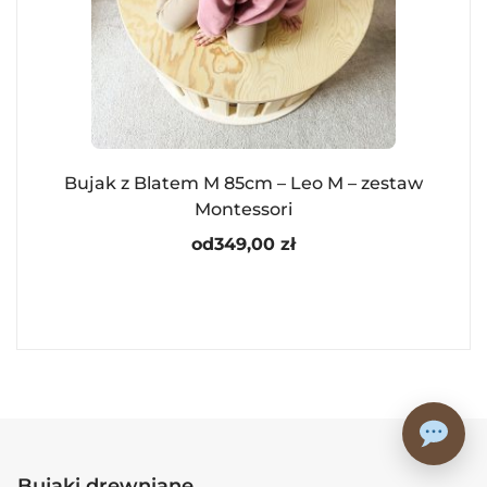
Bujak z Blatem M 85cm – Leo M – zestaw
Montessori
od
349,00
zł
Bujaki drewniane