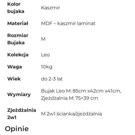
Kolor
Kaszmir
bujaka
Materiał
MDF – kaszmir laminat
Rozmiar
M
Bujaka
Kolekcja
Leo
Waga
10kg
Wiek
do 2-3 lat
Bujak Leo M: 85cm x42cm x41cm,
Wymiary
Zjeżdżalnia M: 75×39 cm
Zjeżdżalnia
M 2w1 ścianka/zjeżdżalnia
2w1
Opinie