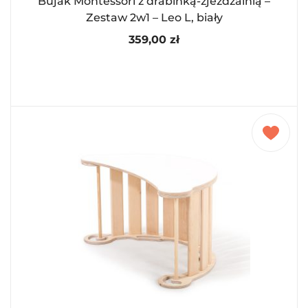
Bujak Montessori z drabinką-zjeżdżalnią –
Zestaw 2w1 – Leo L, biały
359,00
zł