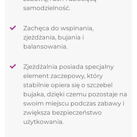
samodzielność.
Zachęca do wspinania,
zjeżdżania, bujania i
balansowania.
Zjeżdżalnia posiada specjalny
element zaczepowy, który
stabilnie opiera się o szczebel
bujaka, dzięki czemu pozostaje na
swoim miejscu podczas zabawy i
zwiększa bezpieczeństwo
Dodano do koszyka
użytkowania.
PRZEJDŹ DO KOSZYKA