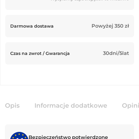
Powyżej 350 zł
Darmowa dostawa
30dni/5lat
Czas na zwrot / Gwarancja
Opis
Informacje dodatkowe
Opini
Bezpieczeństwo potwierdzone