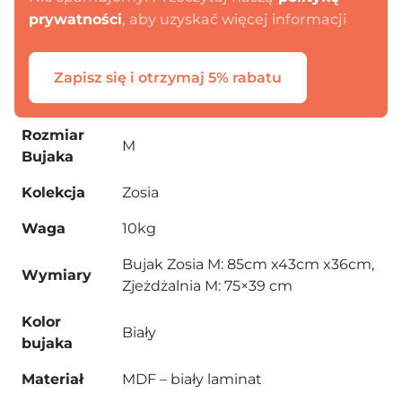
prywatności
, aby uzyskać więcej informacji
Kontynuuj zakupy
Zapisz się i otrzymaj 5% rabatu
Rozmiar
M
Bujaka
Kolekcja
Zosia
Waga
10kg
Bujak Zosia M: 85cm x43cm x36cm,
Wymiary
Zjeżdżalnia M: 75×39 cm
Kolor
Biały
bujaka
Materiał
MDF – biały laminat