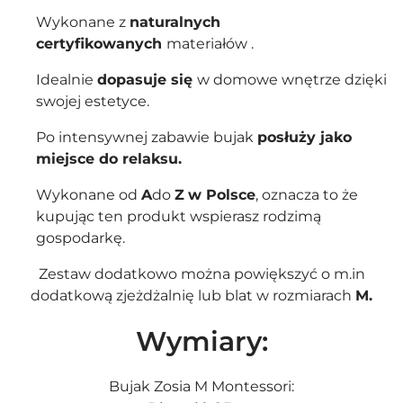
Wykonane z
naturalnych
certyfikowanych
materiałów .
Idealnie
dopasuje się
w domowe wnętrze dzięki
swojej estetyce.
Po intensywnej zabawie bujak
posłuży jako
miejsce do relaksu.
Wykonane od
A
do
Z
w Polsce
, oznacza to że
kupując ten produkt wspierasz rodzimą
gospodarkę.
Zestaw dodatkowo można powiększyć o m.in
dodatkową
zjeżdżalnię
lub
blat
w rozmiarach
M.
Wymiary:
Bujak Zosia M Montessori: