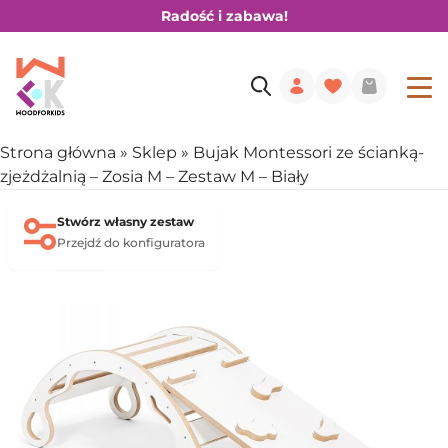
Radość i zabawa!
Strona główna
»
Sklep
»
Bujak Montessori ze ścianką-
zjeżdżalnią – Zosia M – Zestaw M – Biały
Stwórz własny zestaw
Przejdź do konfiguratora