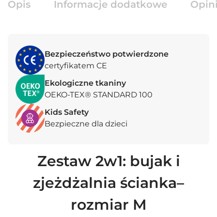
Opis
Informacje dodatkowe
Opini
Bezpieczeństwo potwierdzone
certyfikatem CE
Ekologiczne tkaniny
OEKO-TEX® STANDARD 100
Kids Safety
Bezpieczne dla dzieci
Zestaw 2w1: bujak i
zjeżdżalnia ścianka–
rozmiar M