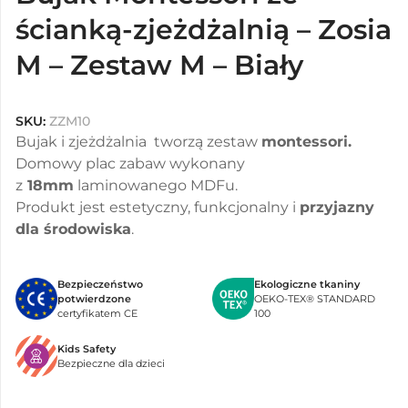
ścianką-zjeżdżalnią – Zosia
M – Zestaw M – Biały
SKU:
ZZM10
Bujak i zjeżdżalnia tworzą zestaw
montessori.
Domowy plac zabaw wykonany
z
18mm
laminowanego MDFu.
Produkt jest estetyczny, funkcjonalny i
przyjazny
dla środowiska
.
Bezpieczeństwo
Ekologiczne tkaniny
potwierdzone
OEKO-TEX® STANDARD
certyfikatem CE
100
Kids Safety
Bezpieczne dla dzieci