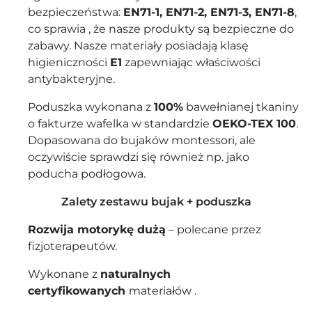
bezpieczeństwa:
EN71-1, EN71-2, EN71-3, EN71-8
,
co sprawia , że nasze produkty są bezpieczne do
zabawy. Nasze materiały posiadają klasę
higieniczności
E1
zapewniając właściwości
antybakteryjne.
Poduszka wykonana z
100%
bawełnianej tkaniny
o fakturze wafelka w standardzie
OEKO-TEX 100
.
Dopasowana do bujaków montessori, ale
oczywiście sprawdzi się również np. jako
poducha podłogowa.
Zalety zestawu bujak + poduszka
Rozwija motorykę dużą
– polecane przez
fizjoterapeutów.
Wykonane z
naturalnych
certyfikowanych
materiałów .