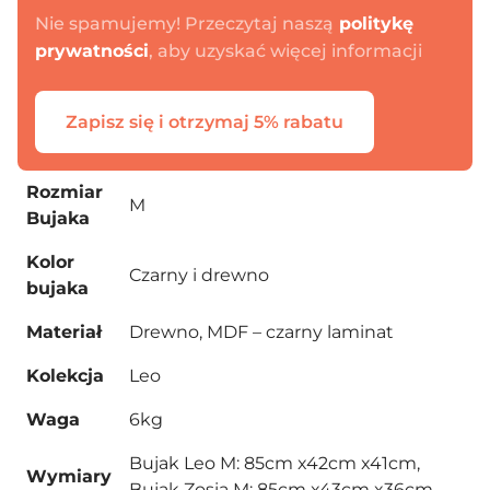
Nie spamujemy! Przeczytaj naszą
politykę
prywatności
, aby uzyskać więcej informacji
Zapisz się i otrzymaj 5% rabatu
Rozmiar
M
Bujaka
Kolor
Czarny i drewno
bujaka
Materiał
Drewno, MDF – czarny laminat
Kolekcja
Leo
Waga
6kg
Bujak Leo M: 85cm x42cm x41cm,
Wymiary
Bujak Zosia M: 85cm x43cm x36cm