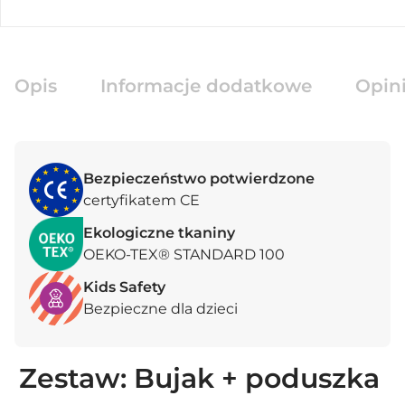
Opis
Informacje dodatkowe
Opini
Bezpieczeństwo potwierdzone
certyfikatem CE
Ekologiczne tkaniny
OEKO-TEX® STANDARD 100
Kids Safety
Bezpieczne dla dzieci
Zestaw: Bujak + poduszka