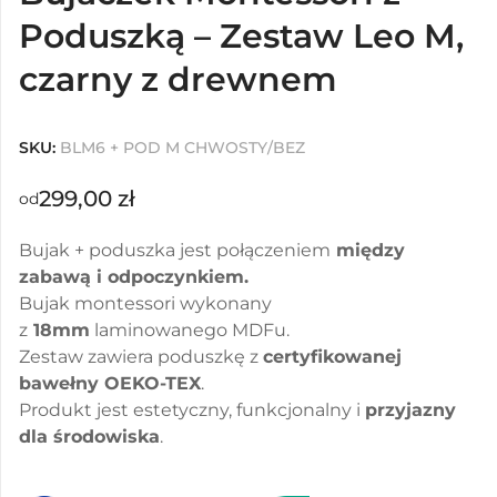
Poduszką – Zestaw Leo M,
czarny z drewnem
SKU:
BLM6 + POD M CHWOSTY/BEZ
299,00
zł
od
Bujak + poduszka jest połączeniem
między
zabawą i odpoczynkiem.
Bujak montessori wykonany
z
18mm
laminowanego MDFu.
Zestaw zawiera poduszkę z
certyfikowanej
bawełny OEKO-TEX
.
Produkt jest estetyczny, funkcjonalny i
przyjazny
dla środowiska
.