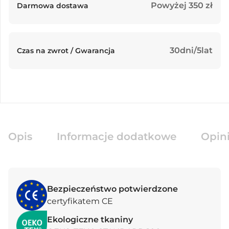
Powyżej 350 zł
Darmowa dostawa
30dni/5lat
Czas na zwrot / Gwarancja
Opis
Informacje dodatkowe
Opini
Bezpieczeństwo potwierdzone
certyfikatem CE
Ekologiczne tkaniny