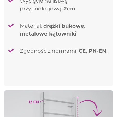
Wycięcie na listwę
przypodłogową:
2cm
Materiał:
drążki bukowe,
metalowe kątowniki
Zgodność z normami:
CE, PN-EN
.