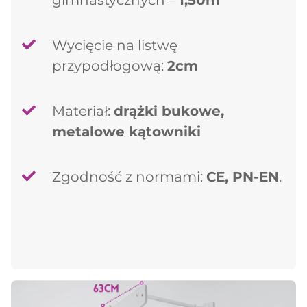
gimnastycznych –
1,50m
Wycięcie na listwę
przypodłogową:
2cm
Materiał:
drążki bukowe,
metalowe kątowniki
Zgodność z normami:
CE, PN-EN
.