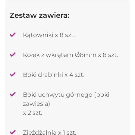
Zestaw zawiera:
Kątowniki x 8 szt.
Kołek z wkrętem Ø8mm x 8 szt.
Boki drabinki x 4 szt.
Boki uchwytu górnego (boki
zawiesia)
x 2 szt.
Zjeżdżalnia x 1 szt.