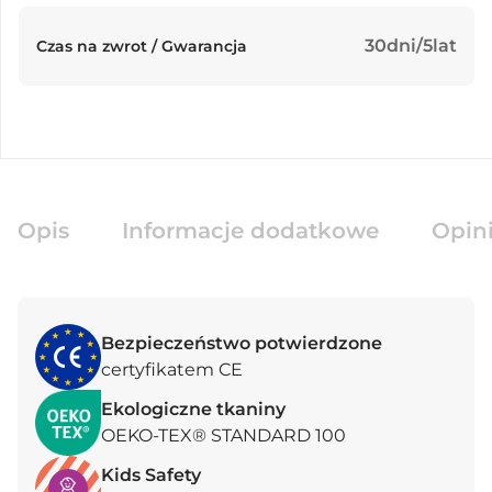
30dni/5lat
Czas na zwrot / Gwarancja
Opis
Informacje dodatkowe
Opini
Bezpieczeństwo potwierdzone
certyfikatem CE
Ekologiczne tkaniny
OEKO-TEX® STANDARD 100
Kids Safety