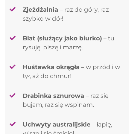
Zjeżdżalnia
– raz do góry, raz
szybko w dół!
Blat (służący jako biurko)
– tu
rysuję, piszę i marzę.
Huśtawka okrągła
– w przód i w
tył, aż do chmur!
Drabinka sznurowa
– raz się
bujam, raz się wspinam.
Uchwyty australijskie
– łapię,
wiszę i się śmieję!