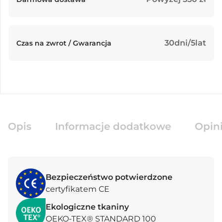
30dni/5lat
Czas na zwrot / Gwarancja
Opis
Informacje dodatkowe
Opini
Bezpieczeństwo potwierdzone
certyfikatem CE
Ekologiczne tkaniny
OEKO-TEX® STANDARD 100