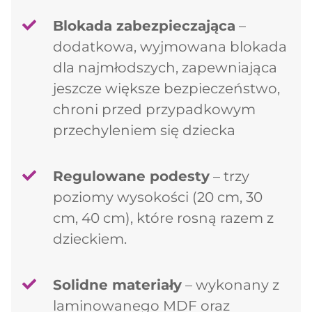
Blokada zabezpieczająca
–
dodatkowa, wyjmowana blokada
dla najmłodszych, zapewniająca
jeszcze większe bezpieczeństwo,
chroni przed przypadkowym
przechyleniem się dziecka
Regulowane podesty
– trzy
poziomy wysokości (20 cm, 30
cm, 40 cm), które rosną razem z
dzieckiem.
Dodano do koszyka
Solidne materiały
– wykonany z
laminowanego MDF oraz
PRZEJDŹ DO KOSZYKA