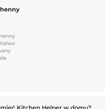
chenny
chenny
zeństwo
owany
ala
 mieć Kitchen Helper w domu?