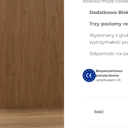
dziecko może towar
Dodatkowa Blok
Trzy poziomy re
Wykonany z gr
wytrzymałość p
Odporność na za
Bezpieczeństwo
potwierdzone
certyfikatem CE
Ilość: