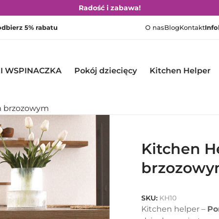
Radość i zabawa!
 odbierz 5% rabatu
O nas
Blog
Kontakt
Info
 I WSPINACZKA
Pokój dziecięcy
Kitchen Helper
em brzozowym
Kitchen H
brzozow
SKU:
KH10
Kitchen helper –
Po