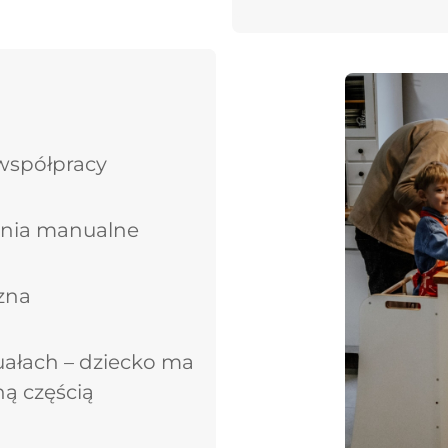
współpracy
enia manualne
zna
uałach – dziecko ma
ną częścią