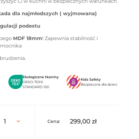
zyszyć Ci w kuchni w bezpiecznych warunkach.
ada dla najmłodszych ( wyjmowana)
gulacji podestu
ubego
MDF 18mm
! Zapewnia stabilność i
omocnika
brudzenia.
Ekologiczne tkaniny
Kids Safety
OEKO-TEX®
Bezpieczne dla dzieci
STANDARD 100
299,00
zł
Cena: