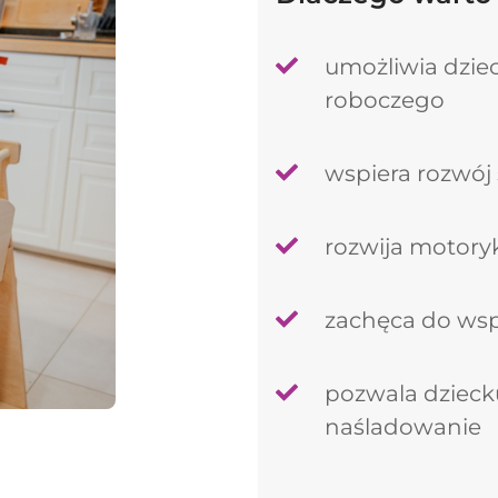
umożliwia dzie
Kontynuuj zakupy
roboczego
wspiera rozwój 
rozwija motory
zachęca do wsp
pozwala dzieck
naśladowanie