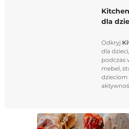
Kitche
dla dzie
Odkryj
Ki
dla dziec
podczas w
mebel, st
dzieciom
aktywnoś