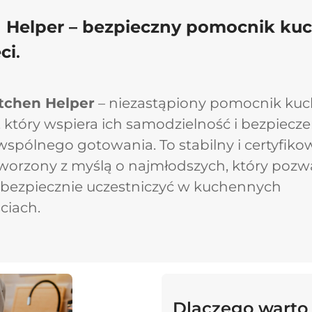
n Helper – bezpieczny pomocnik ku
ci
.
tchen Helper
– niezastąpiony pomocnik ku
i, który wspiera ich samodzielność i bezpiec
spólnego gotowania. To stabilny i certyfik
worzony z myślą o najmłodszych, który pozw
 bezpiecznie uczestniczyć w kuchennych
ciach.
Dodano do koszyka
Dlaczego warto
PRZEJDŹ DO KOSZYKA