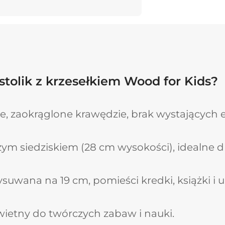
Kontynuuj zakupy
tolik z krzesełkiem Wood for Kids?
ie, zaokrąglone krawędzie, brak wystających
żym siedziskiem (28 cm wysokości), idealne dla
suwana na 19 cm, pomieści kredki, książki i 
wietny do twórczych zabaw i nauki.