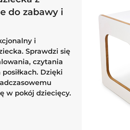
ce do zabawy i
kcjonalny i
iecka. Sprawdzi się
lowania, czytania
 posiłkach. Dzięki
nadczasowemu
ę w pokój dziecięcy.
Dodano do koszyka
PRZEJDŹ DO KOSZYKA