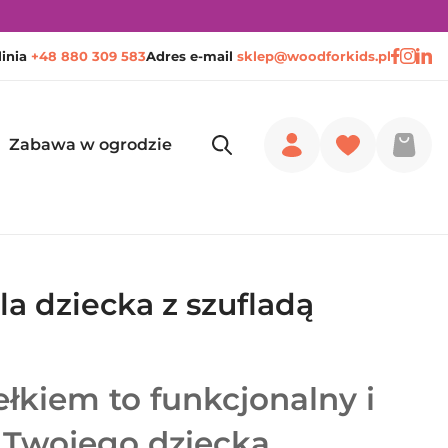
linia
+48 880 309 583
Adres e-mail
sklep@woodforkids.pl
Zabawa w ogrodzie
la dziecka z szufladą
ełkiem to funkcjonalny i
 Twojego dziecka.