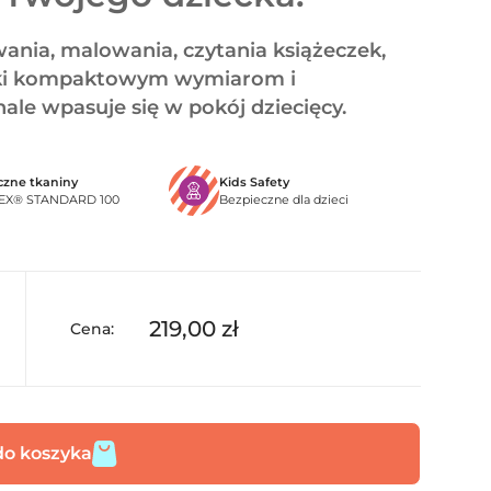
ania, malowania, czytania książeczek,
zięki kompaktowym wymiarom i
e wpasuje się w pokój dziecięcy.
czne tkaniny
Kids Safety
EX® STANDARD 100
Bezpieczne dla dzieci
219,00
zł
Cena:
do koszyka