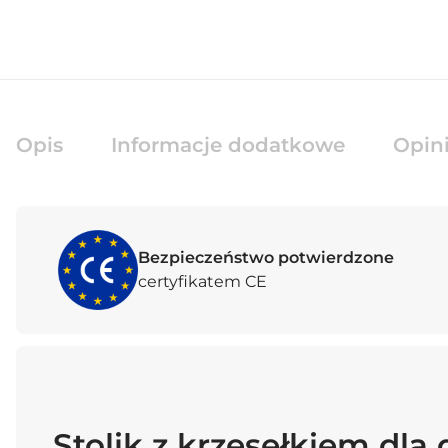
Opis
Informacje dodatkowe
Opini
Bezpieczeństwo potwierdzone
certyfikatem CE
Stolik z krzesełkiem dla 