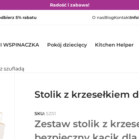
Radość i zabawa!
 odbierz 5% rabatu
O nas
Blog
Kontakt
Info
 I WSPINACZKA
Pokój dziecięcy
Kitchen Helper
 z szufladą
Stolik z krzesełkiem d
SKU:
SZS1
Zestaw stolik z krzes
bezpieczny kącik dla