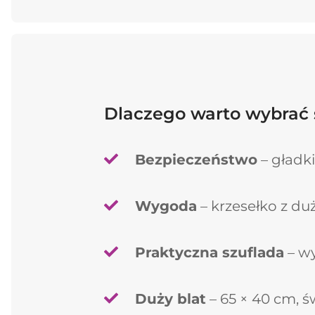
Dlaczego warto wybrać s
Bezpieczeństwo
– gładk
Wygoda
– krzesełko z du
Praktyczna szuflada
– wy
Duży blat
– 65 × 40 cm, ś