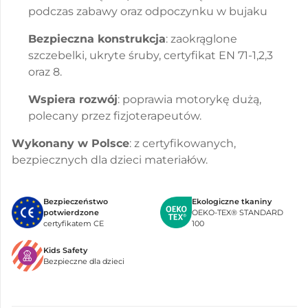
podczas zabawy oraz odpoczynku w bujaku
Bezpieczna konstrukcja
: zaokrąglone
szczebelki, ukryte śruby, certyfikat EN 71-1,2,3
oraz 8.
Wspiera rozwój
: poprawia motorykę dużą,
polecany przez fizjoterapeutów.
Wykonany w Polsce
: z certyfikowanych,
bezpiecznych dla dzieci materiałów.
Bezpieczeństwo
Ekologiczne tkaniny
potwierdzone
OEKO-TEX® STANDARD
certyfikatem CE
100
Kids Safety
Bezpieczne dla dzieci