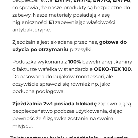
bezpieczeństwa:
EN71-1, EN71-2, EN71-3, EN71-8
,
co sprawia , że nasze produkty są bezpieczne do
zabawy. Nasze materiały posiadają klasę
higieniczności
E1
zapewniając właściwości
antybakteryjne.
Zjeżdżalnia jest składana przez nas,
gotowa do
użycia po otrzymaniu
przesyłki.
Poduszka wykonana z
100%
bawełnianej tkaniny
o fakturze wafelka w standardzie
OEKO-TEX 100
.
Dopasowana do bujaków montessori, ale
oczywiście sprawdzi się również np. jako
poducha podłogowa.
Zjeżdżalnia 2w1 posiada blokadę
zapewniającą
bezpieczeństwo podczas użytkowania, dając
pewność że ślizgawka zostanie na swoim
miejscu.