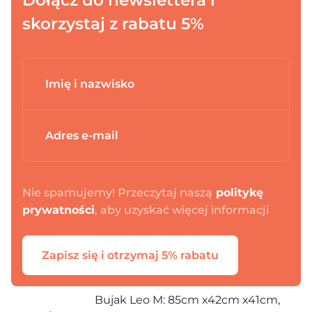
Dołącz do newslettera i
skorzystaj z rabatu 5%
Dodano do koszyka
Nie spamujemy! Przeczytaj naszą
politykę
prywatności
, aby uzyskać więcej informacji
PRZEJDŹ DO KOSZYKA
Zapisz się i otrzymaj 5% rabatu
Kontynuuj zakupy
Bujak Leo M: 85cm x42cm x41cm,