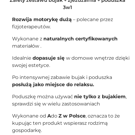
Zalety zestawu bujak + zjeżdżalnia + poduszka
3w1
Rozwija motorykę dużą
– polecane przez
fizjoterapeutów.
Wykonane z
naturalnych certyfikowanych
materiałów .
Idealnie
dopasuje się
w domowe wnętrze dzięki
swojej estetyce.
Po intensywnej zabawie bujak i poduszka
posłużą jako miejsce do relaksu.
Poduszkę można używać
nie tylko z bujakiem
,
sprawdzi się w wielu zastosowaniach
Wykonane od
A
do
Z
w Polsce
, oznacza to że
kupując ten produkt wspierasz rodzimą
gospodarkę.