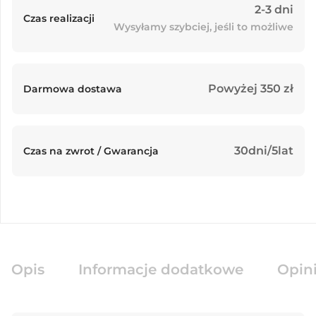
2-3 dni
Czas realizacji
Wysyłamy szybciej, jeśli to możliwe
Powyżej 350 zł
Darmowa dostawa
30dni/5lat
Czas na zwrot / Gwarancja
Opis
Informacje dodatkowe
Opini