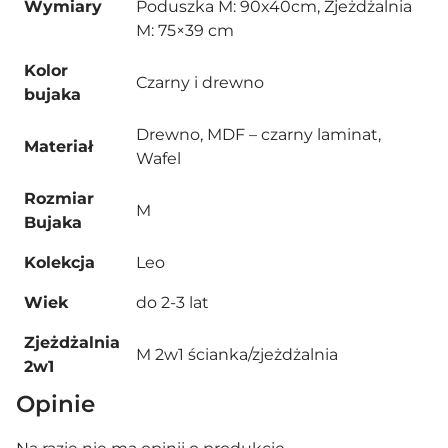
Wymiary
Poduszka M: 90x40cm, Zjeżdżalnia
M: 75×39 cm
Kolor
Czarny i drewno
bujaka
Drewno, MDF – czarny laminat,
Materiał
Wafel
Rozmiar
M
Bujaka
Kolekcja
Leo
Wiek
do 2-3 lat
Zjeżdżalnia
M 2w1 ścianka/zjeżdżalnia
2w1
Opinie