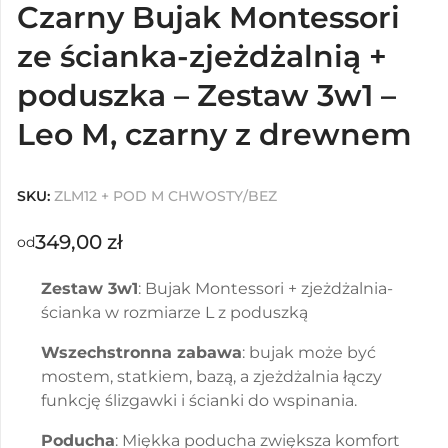
Czarny Bujak Montessori
ze ścianka-zjeżdżalnią +
poduszka – Zestaw 3w1 –
Leo M, czarny z drewnem
SKU:
ZLM12 + POD M CHWOSTY/BEZ
349,00
zł
od
Zestaw 3w1
: Bujak Montessori + zjeżdżalnia-
ścianka w rozmiarze L z poduszką
Wszechstronna zabawa
: bujak może być
mostem, statkiem, bazą, a zjeżdżalnia łączy
funkcję ślizgawki i ścianki do wspinania.
Poducha
: Miękka poducha zwiększa komfort