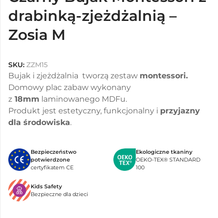
drabinką-zjeżdżalnią –
Zosia M
SKU:
ZZM15
Bujak i zjeżdżalnia tworzą zestaw
montessori.
Domowy plac zabaw wykonany
z
18mm
laminowanego MDFu.
Produkt jest estetyczny, funkcjonalny i
przyjazny
dla środowiska
.
Bezpieczeństwo
Ekologiczne tkaniny
potwierdzone
OEKO-TEX® STANDARD
certyfikatem CE
100
Kids Safety
Bezpieczne dla dzieci