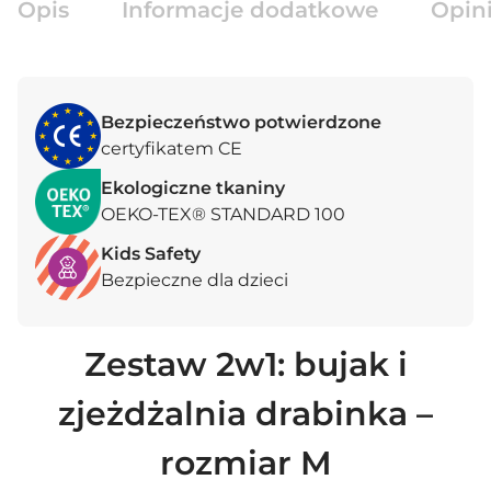
Opis
Informacje dodatkowe
Opini
Bezpieczeństwo potwierdzone
certyfikatem CE
Ekologiczne tkaniny
OEKO-TEX® STANDARD 100
Kids Safety
Bezpieczne dla dzieci
Zestaw 2w1: bujak i
zjeżdżalnia drabinka –
rozmiar M