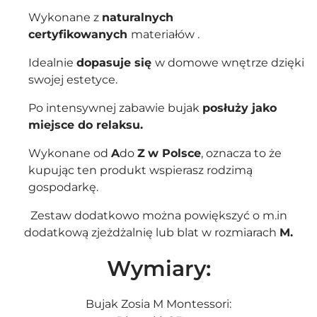
Wykonane z
naturalnych
certyfikowanych
materiałów .
Idealnie
dopasuje się
w domowe wnętrze dzięki
swojej estetyce.
Po intensywnej zabawie bujak
posłuży jako
miejsce do relaksu.
Wykonane od
A
do
Z
w Polsce
, oznacza to że
kupując ten produkt wspierasz rodzimą
gospodarkę.
Zestaw dodatkowo można powiększyć o m.in
dodatkową
zjeżdżalnię
lub
blat
w rozmiarach
M.
Wymiary:
Bujak Zosia M Montessori: