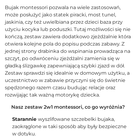
Bujak montessori pozwala na wiele zastosowań,
może posłużyć jako statek piracki, most tunel,
jaskinia, czy też uwielbiana przez dzieci baza przy
użyciu
kocyka
lub
poduszki
. Tutaj możliwości się nie
kończą, zestaw zawiera dodatkowo zjeżdżalnie która
otwiera kolejne pola do popisu podczas zabawy. Z
jednej strony drabinka do wspinania prowadząca na
szczyt, po odwróceniu zjeżdżalni zamienia się w
gładką ślizgawkę zapewniającą szybki zjazd w dół.
Zestaw sprawdzi się idealnie w domowym użytku, a
uczestnictwo w zabawie przyczyni się do świetnie
spędzonego razem czasu budując relacje oraz
rozwijając tak ważną motorykę dziecka.
Nasz zestaw 2w1 montessori, co go wyróżnia?
Starannie
wyszlifowane szczebelki bujaka,
zaokrąglone w taki sposób aby były bezpieczne
w dotyku.