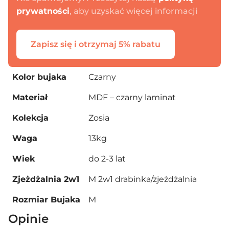
Kontynuuj zakupy
prywatności
, aby uzyskać więcej informacji
Zapisz się i otrzymaj 5% rabatu
Kolor bujaka
Czarny
Materiał
MDF – czarny laminat
Kolekcja
Zosia
Waga
13kg
Wiek
do 2-3 lat
Zjeżdżalnia 2w1
M 2w1 drabinka/zjeżdżalnia
Rozmiar Bujaka
M
Opinie