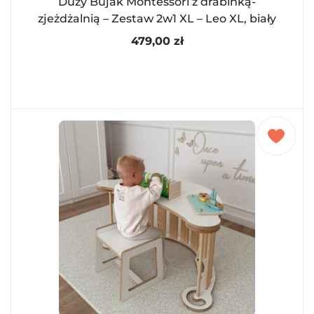
Duży Bujak Montessori z drabinką-
zjeżdżalnią – Zestaw 2w1 XL – Leo XL, biały
479,00
zł